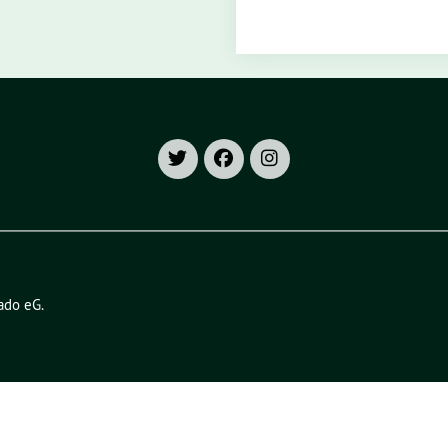
ado eG
.