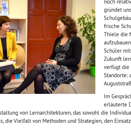
noch relati
grün­det und
Schul­ge­bäu­
frische Schu
Thiele die 
aufzubauen,
Schüler mit
Zukunft ler
verfügt die
Standorte: 
Auguststraß
Im Gespräc
erläuterte D
altung von Lernarchitekturen, das sowohl die Individual
s, die Vielfalt von Methoden und Strategien, den Einsat