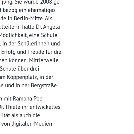
v jung. Sie wur­de 2008 ge­
 be­zog ein ehe­ma­li­ges
de in Ber­lin-Mit­te. Als
lleiterin hatte Dr. Angela
Möglichkeit, eine Schule
 in der Schülerinnen und
 Erfolg und Freude für die
nen können. Mittlerweile
 Schule über drei
am Koppenplatz, in der
e und in der Bergstraße.
h mit Ramona Pop
r. Thiele ihr entwickeltes
ität als auch die
z von digitalen Medien