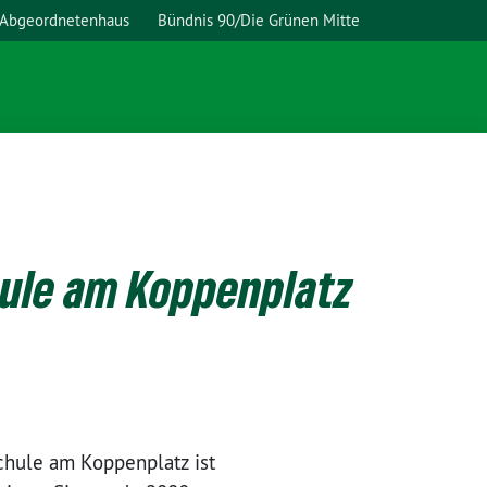
 Abgeordnetenhaus
Bündnis 90/Die Grünen Mitte
hule am Koppenplatz
hu­le am Kop­pen­platz ist