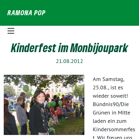
Weiter
RAMONA POP
zum
Inhalt
Kinderfest im Monbijoupark
21.08.2012
Am Samstag,
25.08., ist es
wieder soweit!
Bündnis90/Die
Grünen in Mitte
laden ein zum
Kindersommerfes
t. Wir freuen uns