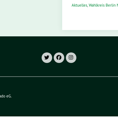
Aktuelles
,
Wahlkreis Berlin 
ado eG
.