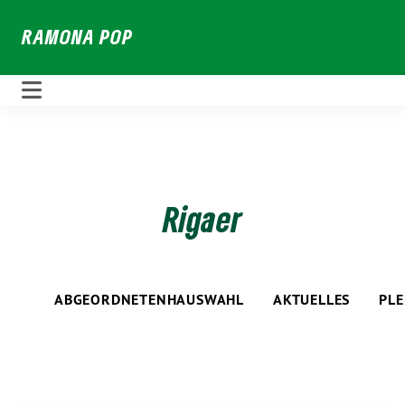
Weiter
RAMONA POP
zum
Inhalt
Rigaer
ABGEORDNETENHAUSWAHL
AKTUELLES
PL