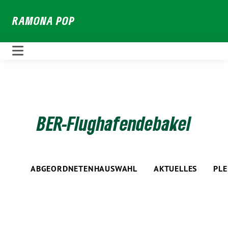
Weiter
RAMONA POP
zum
Inhalt
BER-Flughafendebakel
ABGEORDNETENHAUSWAHL
AKTUELLES
PL