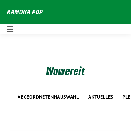
Weiter
RAMONA POP
zum
Inhalt
Wowereit
ABGEORDNETENHAUSWAHL
AKTUELLES
PL